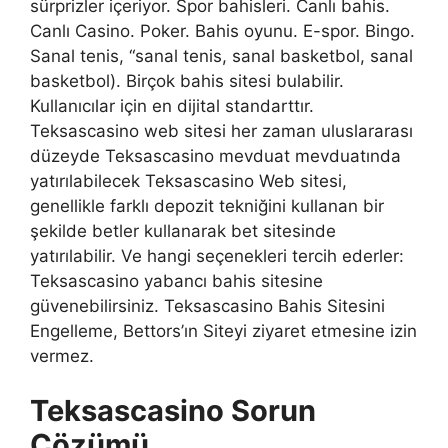
sürprizler içeriyor. Spor bahisleri. Canlı bahis.
Canlı Casino. Poker. Bahis oyunu. E-spor. Bingo.
Sanal tenis, “sanal tenis, sanal basketbol, sanal
basketbol). Birçok bahis sitesi bulabilir.
Kullanıcılar için en dijital standarttır.
Teksascasino web sitesi her zaman uluslararası
düzeyde Teksascasino mevduat mevduatında
yatırılabilecek Teksascasino Web sitesi,
genellikle farklı depozit tekniğini kullanan bir
şekilde betler kullanarak bet sitesinde
yatırılabilir. Ve hangi seçenekleri tercih ederler:
Teksascasino yabancı bahis sitesine
güvenebilirsiniz. Teksascasino Bahis Sitesini
Engelleme, Bettors’ın Siteyi ziyaret etmesine izin
vermez.
Teksascasino Sorun
Çözümü