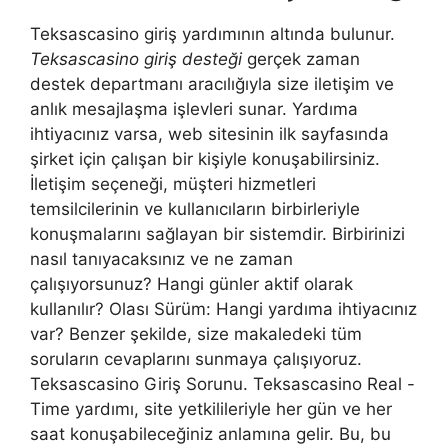
Teksascasino giriş yardımının altında bulunur.
Teksascasino giriş desteği
gerçek zaman
destek departmanı aracılığıyla size iletişim ve
anlık mesajlaşma işlevleri sunar. Yardıma
ihtiyacınız varsa, web sitesinin ilk sayfasında
şirket için çalışan bir kişiyle konuşabilirsiniz.
İletişim seçeneği, müşteri hizmetleri
temsilcilerinin ve kullanıcıların birbirleriyle
konuşmalarını sağlayan bir sistemdir. Birbirinizi
nasıl tanıyacaksınız ve ne zaman
çalışıyorsunuz? Hangi günler aktif olarak
kullanılır? Olası Sürüm: Hangi yardıma ihtiyacınız
var? Benzer şekilde, size makaledeki tüm
soruların cevaplarını sunmaya çalışıyoruz.
Teksascasino Giriş Sorunu. Teksascasino Real -
Time yardımı, site yetkilileriyle her gün ve her
saat konuşabileceğiniz anlamına gelir. Bu, bu