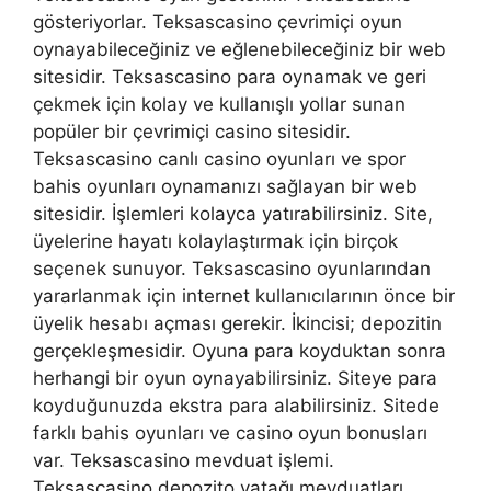
gösteriyorlar. Teksascasino çevrimiçi oyun
oynayabileceğiniz ve eğlenebileceğiniz bir web
sitesidir. Teksascasino para oynamak ve geri
çekmek için kolay ve kullanışlı yollar sunan
popüler bir çevrimiçi casino sitesidir.
Teksascasino canlı casino oyunları ve spor
bahis oyunları oynamanızı sağlayan bir web
sitesidir. İşlemleri kolayca yatırabilirsiniz. Site,
üyelerine hayatı kolaylaştırmak için birçok
seçenek sunuyor. Teksascasino oyunlarından
yararlanmak için internet kullanıcılarının önce bir
üyelik hesabı açması gerekir. İkincisi; depozitin
gerçekleşmesidir. Oyuna para koyduktan sonra
herhangi bir oyun oynayabilirsiniz. Siteye para
koyduğunuzda ekstra para alabilirsiniz. Sitede
farklı bahis oyunları ve casino oyun bonusları
var. Teksascasino mevduat işlemi.
Teksascasino depozito yatağı mevduatları