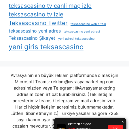
teksascasino tv canli maç izle
teksascasino tv izle
Teksascasino Twitter
teksascasino web sitesi
teksascasino yeni adres
teksascasino yeni adresi
Teksascasino Şikayet
yeni adresi teksascasino
yeni giris teksascasino
Avrasya'nın en büyük reklam platformunda olmak için
Microsoft Teams:
reklam@avrasyamarketing.com
adresimizden veya Telegram: @Avrasyamarketing
adresimizden irtibat kurabilirsiniz. (Tek iletişim
adreslerimiz teams / telegram ve mail adresimizdir.
Harici hiçbir iletişim adresimiz bulunmamaktadır.
Lütfen itibar etmeyiniz.) Türkiye yasalarına göre 7258
sayılı kanun uyarınca yasa dışı bahis oynamanın
cezaları mevcuttur. Şu an bulunduğunuz site hiç bir