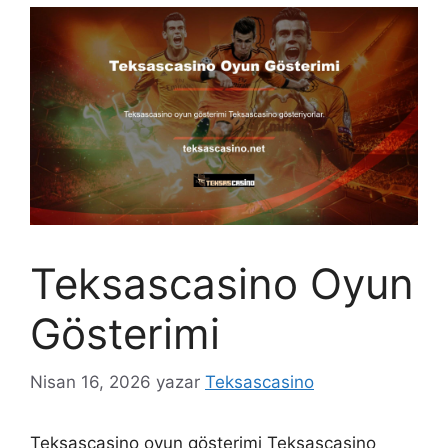
Teksascasino Oyun
Gösterimi
Nisan 16, 2026
yazar
Teksascasino
Teksascasino oyun gösterimi Teksascasino