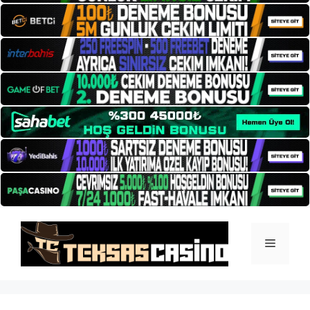
İçeriğe
atla
Menü