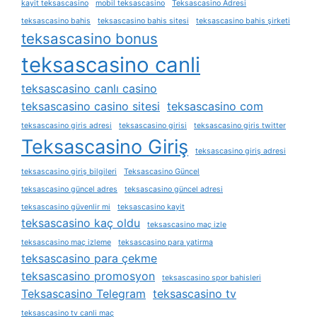
kayit teksascasino
mobil teksascasino
Teksascasino Adresi
teksascasino bahis
teksascasino bahis sitesi
teksascasino bahis şirketi
teksascasino bonus
teksascasino canli
teksascasino canlı casino
teksascasino casino sitesi
teksascasino com
teksascasino giris adresi
teksascasino girisi
teksascasino giris twitter
Teksascasino Giriş
teksascasino giriş adresi
teksascasino giriş bilgileri
Teksascasino Güncel
teksascasino güncel adres
teksascasino güncel adresi
teksascasino güvenlir mi
teksascasino kayit
teksascasino kaç oldu
teksascasino maç izle
teksascasino maç izleme
teksascasino para yatirma
teksascasino para çekme
teksascasino promosyon
teksascasino spor bahisleri
Teksascasino Telegram
teksascasino tv
teksascasino tv canli maç