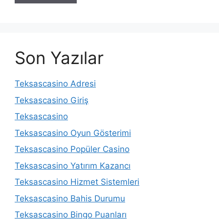
Son Yazılar
Teksascasino Adresi
Teksascasino Giriş
Teksascasino
Teksascasino Oyun Gösterimi
Teksascasino Popüler Casino
Teksascasino Yatırım Kazancı
Teksascasino Hizmet Sistemleri
Teksascasino Bahis Durumu
Teksascasino Bingo Puanları