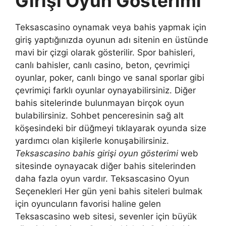
Girişi Oyun Gösterimi
Teksascasino oynamak veya bahis yapmak için
giriş yaptığınızda oyunun adı sitenin en üstünde
mavi bir çizgi olarak gösterilir. Spor bahisleri,
canlı bahisler, canlı casino, beton, çevrimiçi
oyunlar, poker, canlı bingo ve sanal sporlar gibi
çevrimiçi farklı oyunlar oynayabilirsiniz. Diğer
bahis sitelerinde bulunmayan birçok oyun
bulabilirsiniz. Sohbet penceresinin sağ alt
köşesindeki bir düğmeyi tıklayarak oyunda size
yardımcı olan kişilerle konuşabilirsiniz.
Teksascasino bahis girişi oyun gösterimi
web
sitesinde oynayacak diğer bahis sitelerinden
daha fazla oyun vardır. Teksascasino Oyun
Seçenekleri Her gün yeni bahis siteleri bulmak
için oyuncuların favorisi haline gelen
Teksascasino web sitesi, sevenler için büyük