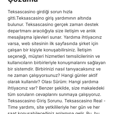
Teksascasino girdiği sorun hızla
gitti.Teksascasino giriş yardımının altında
bulunur. Teksascasino gerçek zaman destek
departmanı aracılığıyla size iletişim ve anlık
mesajlaşma işlevleri sunar. Yardıma ihtiyacınız
varsa, web sitesinin ilk sayfasında şirket için
çalışan bir kişiyle konuşabilirsiniz. İletişim
seçeneği, müşteri hizmetleri temsilcilerinin ve
kullanıcıların birbirleriyle konuşmalarını sağlayan
bir sistemdir. Birbirinizi nasıl tanıyacaksınız ve
ne zaman çalışıyorsunuz? Hangi günler aktif
olarak kullanılır? Olası Sürüm: Hangi yardıma
ihtiyacınız var? Benzer şekilde, size makaledeki
tüm soruların cevaplarını sunmaya çalışıyoruz.
Teksascasino Giriş Sorunu. Teksascasino Real -
Time yardımı, site yetkilileriyle her gün ve her
saat konuşabileceğiniz anlamına gelir. Bu, bu