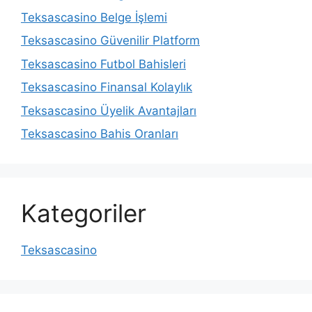
Teksascasino Belge İşlemi
Teksascasino Güvenilir Platform
Teksascasino Futbol Bahisleri
Teksascasino Finansal Kolaylık
Teksascasino Üyelik Avantajları
Teksascasino Bahis Oranları
Kategoriler
Teksascasino