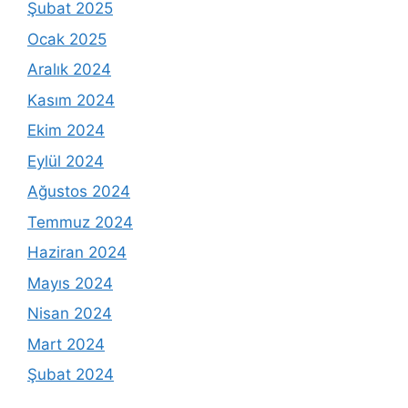
Şubat 2025
Ocak 2025
Aralık 2024
Kasım 2024
Ekim 2024
Eylül 2024
Ağustos 2024
Temmuz 2024
Haziran 2024
Mayıs 2024
Nisan 2024
Mart 2024
Şubat 2024