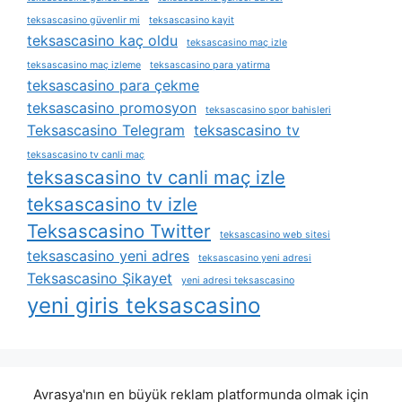
teksascasino güvenlir mi
teksascasino kayit
teksascasino kaç oldu
teksascasino maç izle
teksascasino maç izleme
teksascasino para yatirma
teksascasino para çekme
teksascasino promosyon
teksascasino spor bahisleri
Teksascasino Telegram
teksascasino tv
teksascasino tv canli maç
teksascasino tv canli maç izle
teksascasino tv izle
Teksascasino Twitter
teksascasino web sitesi
teksascasino yeni adres
teksascasino yeni adresi
Teksascasino Şikayet
yeni adresi teksascasino
yeni giris teksascasino
Avrasya'nın en büyük reklam platformunda olmak için