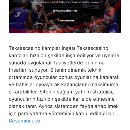
Teksascasino kamplar inşası Teksascasino
kampları hızlı bir şekilde inşa ediliyor ve üyelere
sahada uygulamalı faaliyetlerde bulunma
fırsatları sunuyor. Sitenin dinamik teknik
ortamında oyuncular bonus oyunlarına katılarak
ve bahisler oynayarak kazançlarını maksimuma
çıkarabilirler. Sitenin sağlam yatırım stratejisi,
oyuncuların hızlı bir şekilde kar elde etmesine
olanak tanır. Ayrıca sistemden faydalanabilmek
için para yatırma yönteminin kabul edildiği bir …
Devamını oku