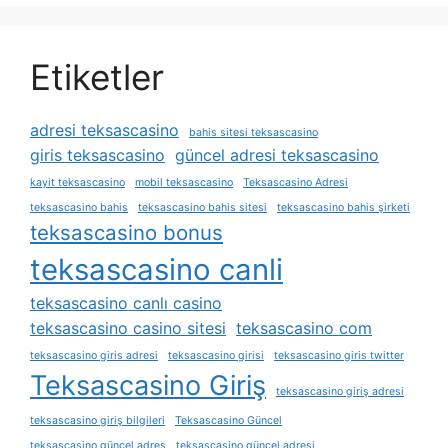
Etiketler
adresi teksascasino
bahis sitesi teksascasino
giris teksascasino
güncel adresi teksascasino
kayit teksascasino
mobil teksascasino
Teksascasino Adresi
teksascasino bahis
teksascasino bahis sitesi
teksascasino bahis şirketi
teksascasino bonus
teksascasino canli
teksascasino canlı casino
teksascasino casino sitesi
teksascasino com
teksascasino giris adresi
teksascasino girisi
teksascasino giris twitter
Teksascasino Giriş
teksascasino giriş adresi
teksascasino giriş bilgileri
Teksascasino Güncel
teksascasino güncel adres
teksascasino güncel adresi