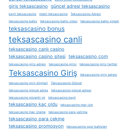
giris teksascasino
güncel adresi teksascasino
kayit teksascasino
mobil teksascasino
Teksascasino Adresi
teksascasino bahis
teksascasino bahis sitesi
teksascasino bahis şirketi
teksascasino bonus
teksascasino canli
teksascasino canlı casino
teksascasino casino sitesi
teksascasino com
teksascasino giris adresi
teksascasino girisi
teksascasino giris twitter
Teksascasino Giriş
teksascasino giriş adresi
teksascasino giriş bilgileri
Teksascasino Güncel
teksascasino güncel adres
teksascasino güncel adresi
teksascasino güvenlir mi
teksascasino kayit
teksascasino kaç oldu
teksascasino maç izle
teksascasino maç izleme
teksascasino para yatirma
teksascasino para çekme
teksascasino promosyon
teksascasino spor bahisleri