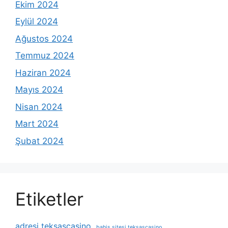
Ekim 2024
Eylül 2024
Ağustos 2024
Temmuz 2024
Haziran 2024
Mayıs 2024
Nisan 2024
Mart 2024
Şubat 2024
Etiketler
adresi teksascasino
bahis sitesi teksascasino