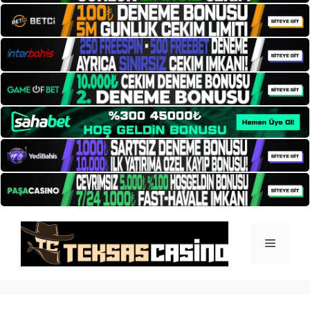
İçeriğe
atla
Menü