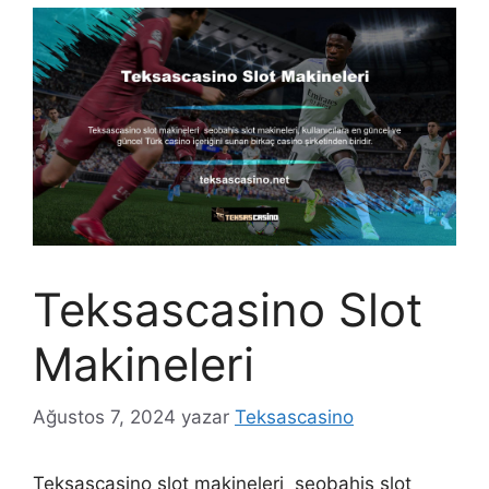
Teksascasino Slot
Makineleri
Ağustos 7, 2024
yazar
Teksascasino
Teksascasino slot makineleri seobahis slot