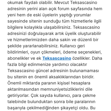
okumak faydalı olabilir. Mevcut Teksascasino
adresinin yerini alan açık forum sayfasında hem
yeni hem de eski üyelerin yaptığı yorumlar
sayesinde sitenin sunduğu tüm hizmetlerle ilgili
bilgilere kolaylıkla ulaşabilirsiniz. Teksascasino
adresinizi doğrulayarak artık üyelik oluşturabilir
ve hizmetlerimizden daha sakin ve düzenli bir
şekilde yararlanabilirsiniz. Kullanıcı geri
bildirimleri, oyun çökmeleri, ödeme seçenekleri,
abonelikler ve ek
Teksascasino
özellikler. Daha
fazla bilgi edinmenize yardımcı olacaktır
Teksascasino güncel adresinin bulunamaması
bu sitenin en önemli aksaklıklarından biridir.
Önemli miktarda paranın kişisel hesaplara
aktarılmasından memnuniyetsizliklerini dile
getiriyorlar. Çok sayıda kullanıcı, para çekme
talebinde bulunduktan sonra bile paralarının
başarıyla çekilmediğinden şikayetçi oldu. Bu