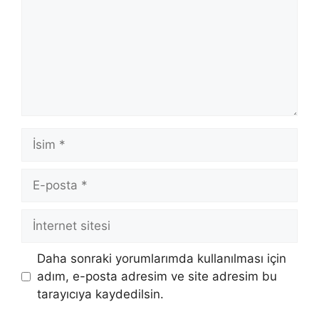
İsim
E-
posta
İnternet
sitesi
Daha sonraki yorumlarımda kullanılması için
adım, e-posta adresim ve site adresim bu
tarayıcıya kaydedilsin.