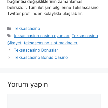
bağlantısı değişikliklerinin zamanlaması
belirsizdir. Tüm iletişim bilgilerine Teksascasino
Twitter profilinden kolaylıkla ulaşılabilir.
Kategoriler
Teksascasino
Etiketler
teksascasino casino oyunları
,
Teksascasino
Şikayet
,
teksascasino slot makineleri
Teksascasino Bonuslar
Teksascasino Bonus Casino
Yorum yapın
Yorum