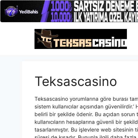
İçeriğe
atla
Teksascasino
Teksascasino yorumlarına göre burası tamam
sistem kullanıcılar açısından güvenilirdir.’ 
belirli bir şekilde ödenir. Bu açıdan sorun 
kullanıcıların hesaplarına güvenli bir şeki
tasarlanmıştır. Bu işlevlere web sitesinin 
süresi de kısadır. Bununla ilgili daha fazla