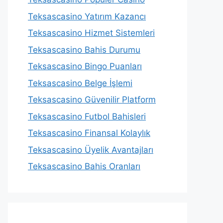
Teksascasino Yatırım Kazancı
Teksascasino Hizmet Sistemleri
Teksascasino Bahis Durumu
Teksascasino Bingo Puanları
Teksascasino Belge İşlemi
Teksascasino Güvenilir Platform
Teksascasino Futbol Bahisleri
Teksascasino Finansal Kolaylık
Teksascasino Üyelik Avantajları
Teksascasino Bahis Oranları