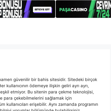
en güvenilir bir bahis sitesidir. Sitedeki birçok
Her kullanıcının ödemeye ilişkin geliri ayrı ayrı,
teşkil etmiyor. Bu sitenin para çekme teknolojisi,
lde para çekebilmelerini sağlamak için
tüm kullanıcıları erişebilir. Aynı zamanda programın
 bilgiyi yorumlar bölümünde bulabilirsiniz.