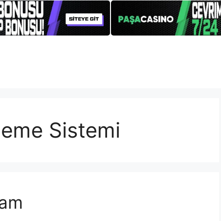
eme Sistemi
ram