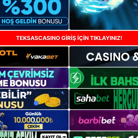
TEKSASCASINO GİRİŞ İÇİN TIKLAYINIZ!