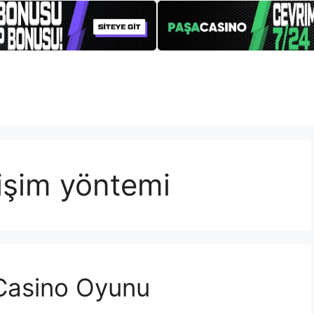
tişim yöntemi
 Casino Oyunu