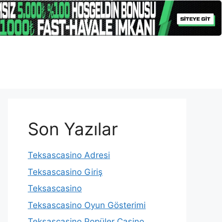
Son Yazılar
Teksascasino Adresi
Teksascasino Giriş
Teksascasino
Teksascasino Oyun Gösterimi
Teksascasino Popüler Casino