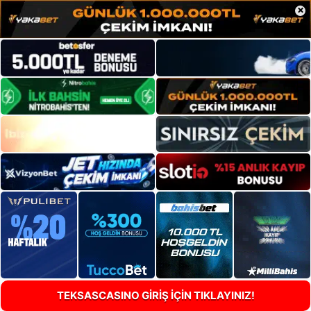
×
TEKSASCASINO GİRİŞ İÇİN TIKLAYINIZ!