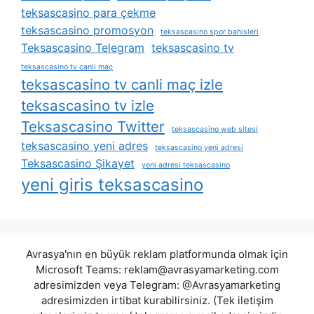
teksascasino para çekme
teksascasino promosyon
teksascasino spor bahisleri
Teksascasino Telegram
teksascasino tv
teksascasino tv canli maç
teksascasino tv canli maç izle
teksascasino tv izle
Teksascasino Twitter
teksascasino web sitesi
teksascasino yeni adres
teksascasino yeni adresi
Teksascasino Şikayet
yeni adresi teksascasino
yeni giris teksascasino
Avrasya'nın en büyük reklam platformunda olmak için
Microsoft Teams:
reklam@avrasyamarketing.com
adresimizden veya Telegram: @Avrasyamarketing
adresimizden irtibat kurabilirsiniz. (Tek iletişim