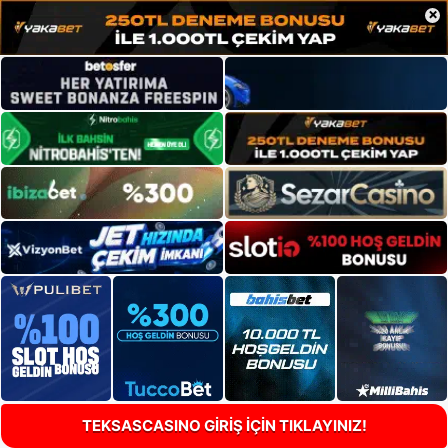
×
TEKSASCASINO GİRİŞ İÇİN TIKLAYINIZ!