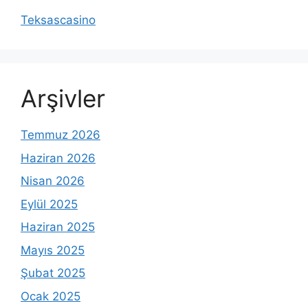
Teksascasino
Arşivler
Temmuz 2026
Haziran 2026
Nisan 2026
Eylül 2025
Haziran 2025
Mayıs 2025
Şubat 2025
Ocak 2025