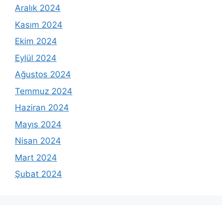
Aralık 2024
Kasım 2024
Ekim 2024
Eylül 2024
Ağustos 2024
Temmuz 2024
Haziran 2024
Mayıs 2024
Nisan 2024
Mart 2024
Şubat 2024