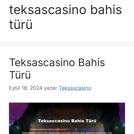
teksascasino bahis
türü
Teksascasino Bahis
Türü
Eylül 18, 2024
yazar
Teksascasino