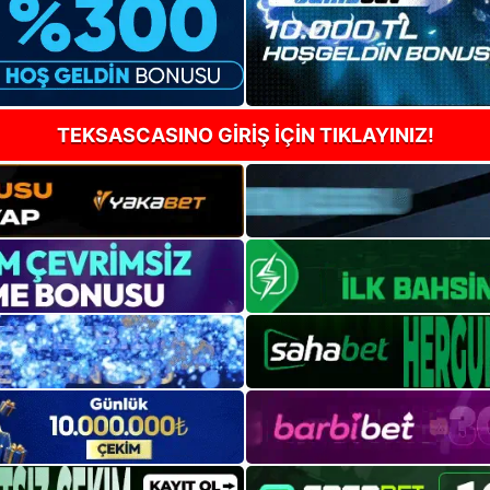
TEKSASCASINO GİRİŞ İÇİN TIKLAYINIZ!