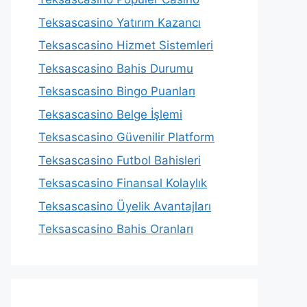
Teksascasino Yatırım Kazancı
Teksascasino Hizmet Sistemleri
Teksascasino Bahis Durumu
Teksascasino Bingo Puanları
Teksascasino Belge İşlemi
Teksascasino Güvenilir Platform
Teksascasino Futbol Bahisleri
Teksascasino Finansal Kolaylık
Teksascasino Üyelik Avantajları
Teksascasino Bahis Oranları