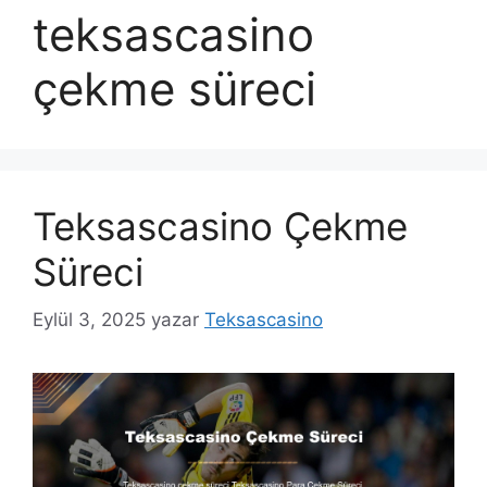
teksascasino
çekme süreci
Teksascasino Çekme
Süreci
Eylül 3, 2025
yazar
Teksascasino