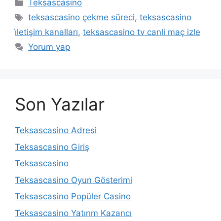
Kategoriler
Teksascasino
Etiketler
teksascasino çekme süreci
,
teksascasino
i̇letişim kanalları
,
teksascasino tv canli maç izle
Yorum yap
Son Yazılar
Teksascasino Adresi
Teksascasino Giriş
Teksascasino
Teksascasino Oyun Gösterimi
Teksascasino Popüler Casino
Teksascasino Yatırım Kazancı