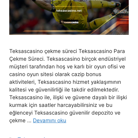
Teksascasino çekme süreci Teksascasino Para
Çekme Süreci. Teksascasino birçok endüstriyel
müşteri tarafından hoş ve karlı bir oyun ofisi ve
casino oyun sitesi olarak cazip bonus
aktiviteleri, Teksascasino hizmet yaklaşımının
kalitesi ve güvenilirliği ile takdir edilmektedir.
Teksascasino ile, ilişki ve güvene dayalı bir ilişki
kurmak için saatler harcayabilirsiniz ve bu
eğlenceyi Teksascasino güvenilir depozito ve
çekme …
Devamını oku