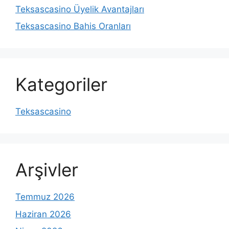
Teksascasino Üyelik Avantajları
Teksascasino Bahis Oranları
Kategoriler
Teksascasino
Arşivler
Temmuz 2026
Haziran 2026