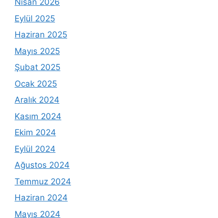
Nisan 2026
Eylül 2025
Haziran 2025
Mayıs 2025
Şubat 2025
Ocak 2025
Aralık 2024
Kasım 2024
Ekim 2024
Eylül 2024
Ağustos 2024
Temmuz 2024
Haziran 2024
Mayıs 2024