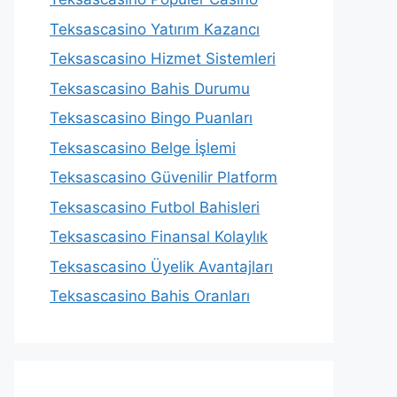
Teksascasino Yatırım Kazancı
Teksascasino Hizmet Sistemleri
Teksascasino Bahis Durumu
Teksascasino Bingo Puanları
Teksascasino Belge İşlemi
Teksascasino Güvenilir Platform
Teksascasino Futbol Bahisleri
Teksascasino Finansal Kolaylık
Teksascasino Üyelik Avantajları
Teksascasino Bahis Oranları