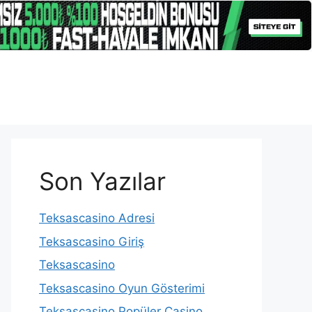
Son Yazılar
Teksascasino Adresi
Teksascasino Giriş
Teksascasino
Teksascasino Oyun Gösterimi
Teksascasino Popüler Casino