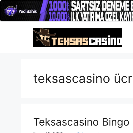
İçeriğe
atla
teksascasino ücr
Teksascasino Bingo 