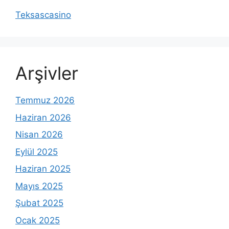
Teksascasino
Arşivler
Temmuz 2026
Haziran 2026
Nisan 2026
Eylül 2025
Haziran 2025
Mayıs 2025
Şubat 2025
Ocak 2025