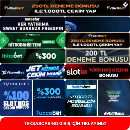
×
TEKSASCASINO GİRİŞ İÇİN TIKLAYINIZ!