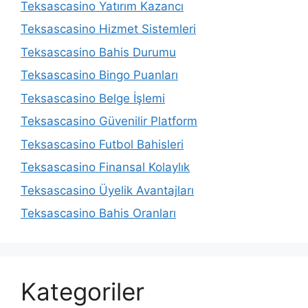
Teksascasino Yatırım Kazancı
Teksascasino Hizmet Sistemleri
Teksascasino Bahis Durumu
Teksascasino Bingo Puanları
Teksascasino Belge İşlemi
Teksascasino Güvenilir Platform
Teksascasino Futbol Bahisleri
Teksascasino Finansal Kolaylık
Teksascasino Üyelik Avantajları
Teksascasino Bahis Oranları
Kategoriler