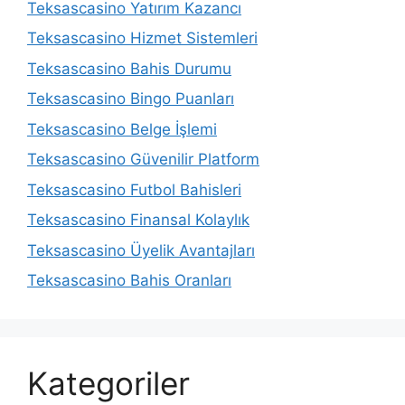
Teksascasino Yatırım Kazancı
Teksascasino Hizmet Sistemleri
Teksascasino Bahis Durumu
Teksascasino Bingo Puanları
Teksascasino Belge İşlemi
Teksascasino Güvenilir Platform
Teksascasino Futbol Bahisleri
Teksascasino Finansal Kolaylık
Teksascasino Üyelik Avantajları
Teksascasino Bahis Oranları
Kategoriler