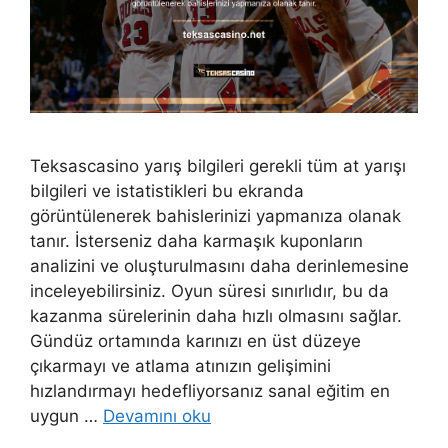
Teksascasino yarış bilgileri gerekli tüm at yarışı
bilgileri ve istatistikleri bu ekranda
görüntülenerek bahislerinizi yapmanıza olanak
tanır. İsterseniz daha karmaşık kuponların
analizini ve oluşturulmasını daha derinlemesine
inceleyebilirsiniz. Oyun süresi sınırlıdır, bu da
kazanma sürelerinin daha hızlı olmasını sağlar.
Gündüz ortamında karınızı en üst düzeye
çıkarmayı ve atlama atınızın gelişimini
hızlandırmayı hedefliyorsanız sanal eğitim en
uygun …
Devamını oku