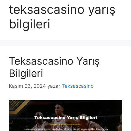
teksascasino yarış
bilgileri
Teksascasino Yarış
Bilgileri
Kasım 23, 2024
yazar
Teksascasino