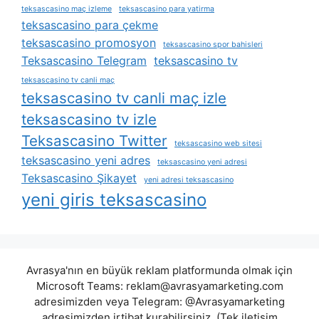
teksascasino maç izleme
teksascasino para yatirma
teksascasino para çekme
teksascasino promosyon
teksascasino spor bahisleri
Teksascasino Telegram
teksascasino tv
teksascasino tv canli maç
teksascasino tv canli maç izle
teksascasino tv izle
Teksascasino Twitter
teksascasino web sitesi
teksascasino yeni adres
teksascasino yeni adresi
Teksascasino Şikayet
yeni adresi teksascasino
yeni giris teksascasino
Avrasya'nın en büyük reklam platformunda olmak için
Microsoft Teams:
reklam@avrasyamarketing.com
adresimizden veya Telegram: @Avrasyamarketing
adresimizden irtibat kurabilirsiniz. (Tek iletişim