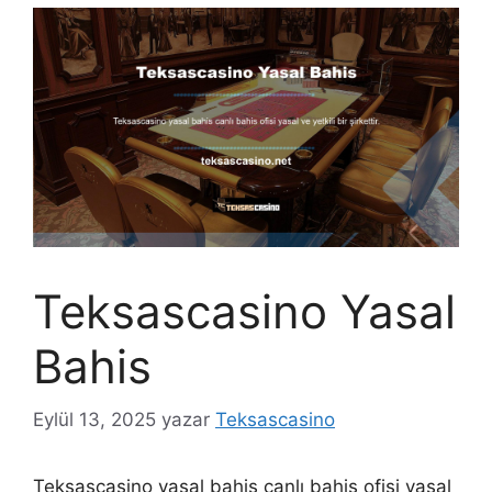
Teksascasino Yasal
Bahis
Eylül 13, 2025
yazar
Teksascasino
Teksascasino yasal bahis canlı bahis ofisi yasal