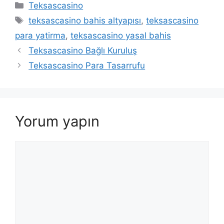
Kategoriler
Teksascasino
Etiketler
teksascasino bahis altyapısı
,
teksascasino
para yatirma
,
teksascasino yasal bahis
Teksascasino Bağlı Kuruluş
Teksascasino Para Tasarrufu
Yorum yapın
Yorum