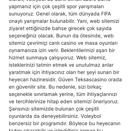
yapmanız için çok çeşitli spor yarışmaları
sunuyoruz. Genel olarak, tüm dünyada FIFA
onaylı yarışmalar bulunabilir. Yani, web sitemizi
ziyaret ettiğinizde bahse girecek çok sayıda
seçeneğiniz olacak. Bunun da ötesinde, web
sitemiz çevrimiçi canlı casino ve masa oyunları
oynamanıza izin verir. Beklentilerinizi aşan bir
hizmet sunmaya çalışıyoruz. Web sitemiz,
isteklerinizi tatmin etmek ve unutulmaz anlar
yaratmak için ihtiyacınız olan her şeyi sunan bir
heyecan hazinesidir. Güven Teksascasino orada
en güvenilir site. Bu nedenle, sizi birkaç
seçenekle sınırlamak yerine, tüm ihtiyaçlarınızı
ve tercihlerinize hitap eden sitemizi öneriyoruz.
Şansınızı sitemizde bulunan çok çeşitli
oyunlarda da deneyebilirsiniz. Voleybol
benzersiz bir programdır. Böylece bu heyecanın
tadını çıkarabilir ve istediğiniz zaman bu