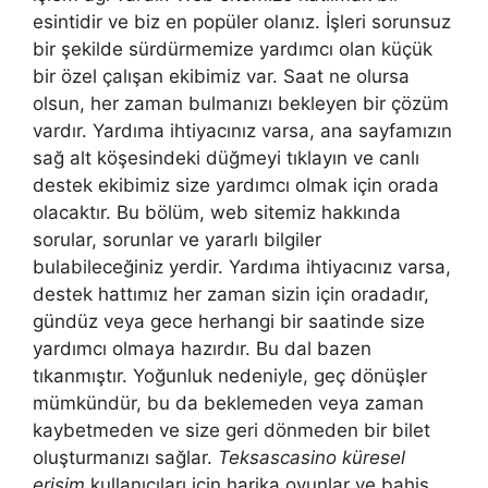
esintidir ve biz en popüler olanız. İşleri sorunsuz
bir şekilde sürdürmemize yardımcı olan küçük
bir özel çalışan ekibimiz var. Saat ne olursa
olsun, her zaman bulmanızı bekleyen bir çözüm
vardır. Yardıma ihtiyacınız varsa, ana sayfamızın
sağ alt köşesindeki düğmeyi tıklayın ve canlı
destek ekibimiz size yardımcı olmak için orada
olacaktır. Bu bölüm, web sitemiz hakkında
sorular, sorunlar ve yararlı bilgiler
bulabileceğiniz yerdir. Yardıma ihtiyacınız varsa,
destek hattımız her zaman sizin için oradadır,
gündüz veya gece herhangi bir saatinde size
yardımcı olmaya hazırdır. Bu dal bazen
tıkanmıştır. Yoğunluk nedeniyle, geç dönüşler
mümkündür, bu da beklemeden veya zaman
kaybetmeden ve size geri dönmeden bir bilet
oluşturmanızı sağlar.
Teksascasino küresel
erişim
kullanıcıları için harika oyunlar ve bahis