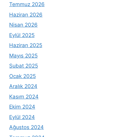
Temmuz 2026
Haziran 2026
Nisan 2026
Eylül 2025
Haziran 2025
Mayıs 2025
Şubat 2025
Ocak 2025
Aralık 2024
Kasım 2024
Ekim 2024
Eylül 2024
Ağustos 2024