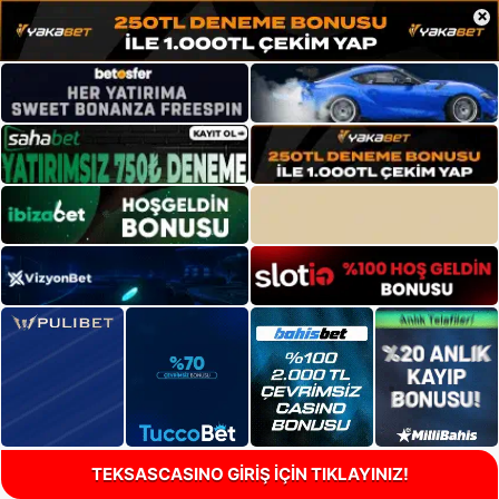
×
TEKSASCASINO GİRİŞ İÇİN TIKLAYINIZ!