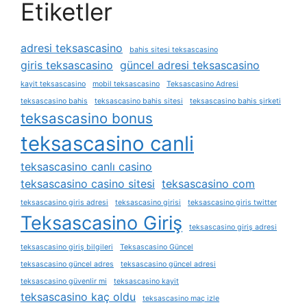
Etiketler
adresi teksascasino
bahis sitesi teksascasino
giris teksascasino
güncel adresi teksascasino
kayit teksascasino
mobil teksascasino
Teksascasino Adresi
teksascasino bahis
teksascasino bahis sitesi
teksascasino bahis şirketi
teksascasino bonus
teksascasino canli
teksascasino canlı casino
teksascasino casino sitesi
teksascasino com
teksascasino giris adresi
teksascasino girisi
teksascasino giris twitter
Teksascasino Giriş
teksascasino giriş adresi
teksascasino giriş bilgileri
Teksascasino Güncel
teksascasino güncel adres
teksascasino güncel adresi
teksascasino güvenlir mi
teksascasino kayit
teksascasino kaç oldu
teksascasino maç izle