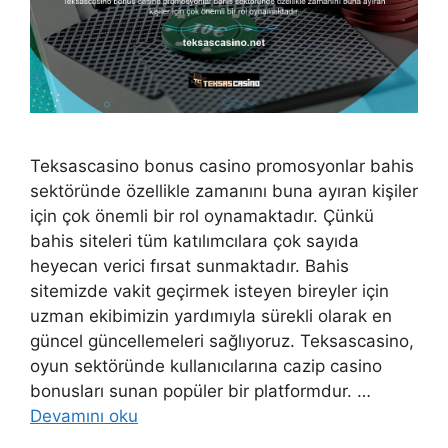
Teksascasino bonus casino promosyonlar bahis
sektöründe özellikle zamanını buna ayıran kişiler
için çok önemli bir rol oynamaktadır. Çünkü
bahis siteleri tüm katılımcılara çok sayıda
heyecan verici fırsat sunmaktadır. Bahis
sitemizde vakit geçirmek isteyen bireyler için
uzman ekibimizin yardımıyla sürekli olarak en
güncel güncellemeleri sağlıyoruz. Teksascasino,
oyun sektöründe kullanıcılarına cazip casino
bonusları sunan popüler bir platformdur. …
Devamını oku