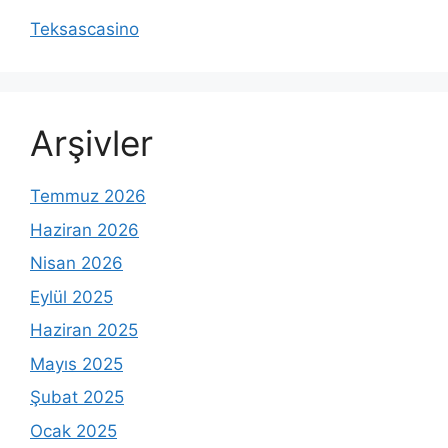
Teksascasino
Arşivler
Temmuz 2026
Haziran 2026
Nisan 2026
Eylül 2025
Haziran 2025
Mayıs 2025
Şubat 2025
Ocak 2025