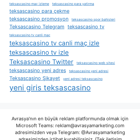
teksascasino maç izleme
teksascasino para yatirma
teksascasino para çekme
teksascasino promosyon
teksascasino spor bahisleri
Teksascasino Telegram
teksascasino tv
teksascasino tv canli maç
teksascasino tv canli maç izle
teksascasino tv izle
Teksascasino Twitter
teksascasino web sitesi
teksascasino yeni adres
teksascasino yeni adresi
Teksascasino Şikayet
yeni adresi teksascasino
yeni giris teksascasino
Avrasya'nın en büyük reklam platformunda olmak için
Microsoft Teams:
reklam@avrasyamarketing.com
adresimizden veya Telegram: @Avrasyamarketing
adresimizden irtibat kurabilirsiniz. (Tek iletişim