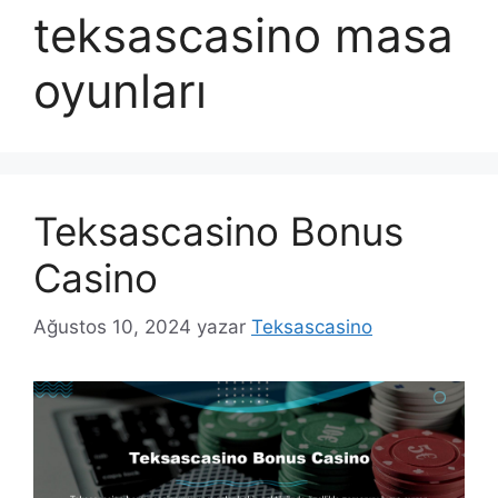
teksascasino masa
oyunları
Teksascasino Bonus
Casino
Ağustos 10, 2024
yazar
Teksascasino