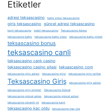
Etiketler
adresi teksascasino
bahis sitesi teksascasino
giris teksascasino
güncel adresi teksascasino
kayit teksascasino
mobil teksascasino
Teksascasino Adresi
teksascasino bahis
teksascasino bahis sitesi
teksascasino bahis şirketi
teksascasino bonus
teksascasino canli
teksascasino canlı casino
teksascasino casino sitesi
teksascasino com
teksascasino giris adresi
teksascasino girisi
teksascasino giris twitter
Teksascasino Giriş
teksascasino giriş adresi
teksascasino giriş bilgileri
Teksascasino Güncel
teksascasino güncel adres
teksascasino güncel adresi
teksascasino güvenlir mi
teksascasino kayit
teksascasino kaç oldu
teksascasino maç izle