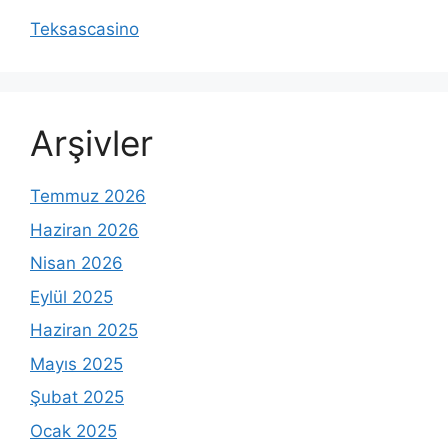
Teksascasino
Arşivler
Temmuz 2026
Haziran 2026
Nisan 2026
Eylül 2025
Haziran 2025
Mayıs 2025
Şubat 2025
Ocak 2025